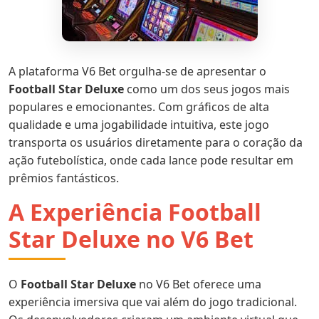
A plataforma V6 Bet orgulha-se de apresentar o
Football Star Deluxe
como um dos seus jogos mais
populares e emocionantes. Com gráficos de alta
qualidade e uma jogabilidade intuitiva, este jogo
transporta os usuários diretamente para o coração da
ação futebolística, onde cada lance pode resultar em
prêmios fantásticos.
A Experiência Football
Star Deluxe no V6 Bet
O
Football Star Deluxe
no V6 Bet oferece uma
experiência imersiva que vai além do jogo tradicional.