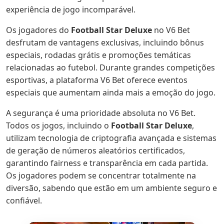
experiência de jogo incomparável.
Os jogadores do
Football Star Deluxe
no V6 Bet
desfrutam de vantagens exclusivas, incluindo bônus
especiais, rodadas grátis e promoções temáticas
relacionadas ao futebol. Durante grandes competições
esportivas, a plataforma V6 Bet oferece eventos
especiais que aumentam ainda mais a emoção do jogo.
A segurança é uma prioridade absoluta no V6 Bet.
Todos os jogos, incluindo o
Football Star Deluxe
,
utilizam tecnologia de criptografia avançada e sistemas
de geração de números aleatórios certificados,
garantindo fairness e transparência em cada partida.
Os jogadores podem se concentrar totalmente na
diversão, sabendo que estão em um ambiente seguro e
confiável.