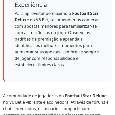
Experiência
Para aproveitar ao máximo o
Football Star
Deluxe
no V6 Bet, recomendamos começar
com apostas menores para familiarizar-se
com as mecânicas do jogo. Observe os
padrões de premiação e aprenda a
identificar os melhores momentos para
aumentar suas apostas. Lembre-se sempre
de jogar com responsabilidade e
estabelecer limites claros.
A comunidade de jogadores do
Football Star Deluxe
no V6 Bet é vibrante e acolhedora. Através de fóruns e
chats integrados, os usuários compartilham