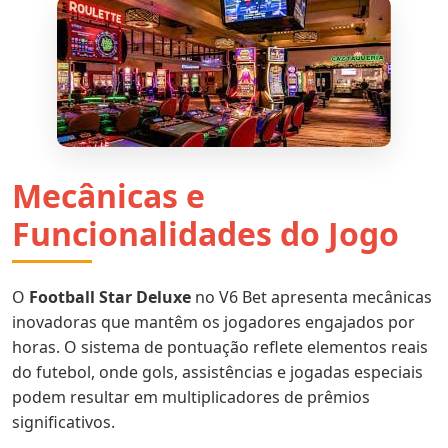
Mecânicas e
Funcionalidades do Jogo
O
Football Star Deluxe
no V6 Bet apresenta mecânicas
inovadoras que mantêm os jogadores engajados por
horas. O sistema de pontuação reflete elementos reais
do futebol, onde gols, assistências e jogadas especiais
podem resultar em multiplicadores de prêmios
significativos.