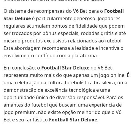
O sistema de recompensas do V6 Bet para o
Football
Star Deluxe
é particularmente generoso. Jogadores
regulares acumulam pontos de fidelidade que podem
ser trocados por bônus especiais, rodadas grátis e até
mesmo produtos exclusivos relacionados ao futebol.
Esta abordagem recompensa a lealdade e incentiva o
envolvimento contínuo com a plataforma.
Em conclusão, o
Football Star Deluxe
no V6 Bet
representa muito mais do que apenas um jogo online. É
uma celebração da cultura futebolística brasileira, uma
demonstração de excelência tecnológica e uma
oportunidade única de diversão responsável. Para os
amantes do futebol que buscam uma experiência de
jogo premium, não existe opção melhor do que o V6
Bet e seu fantástico
Football Star Deluxe
.